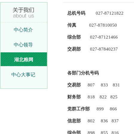
总机号码
027-87121822
传真
027-87810050
中心简介
综合部
027-87121466
中心领导
交易部
027-87840237
湖北粮网
各部门分机号码
中心大事记
交易部
807 833 831
财务部
818 822 825
党群工作部
899 866
信息部
802 836 837
综合部
898 855 816